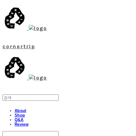
cornertrip
About
Shop
Q&A
Review