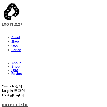
LOG IN
로그인
About
Shop
Q&A
Review
About
Shop
Q&A
Review
Search
검색
Log In
로그인
Cart
장바구니
cornertrip