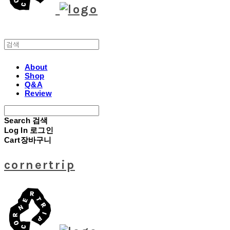
About
Shop
Q&A
Review
Search
검색
Log In
로그인
Cart
장바구니
cornertrip