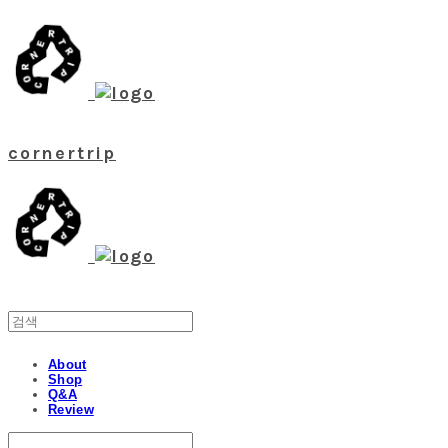
cornertrip
About
Shop
Q&A
Review