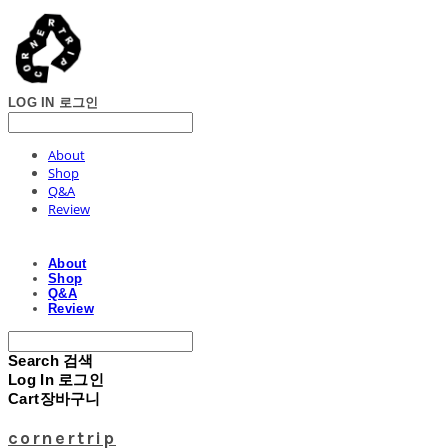
LOG IN
로그인
About
Shop
Q&A
Review
About
Shop
Q&A
Review
Search
검색
Log In
로그인
Cart
장바구니
cornertrip