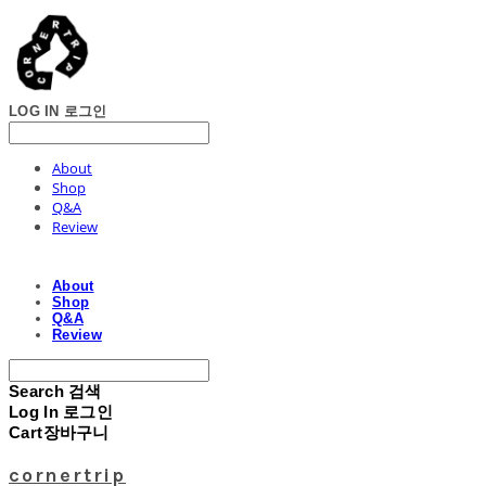
LOG IN
로그인
About
Shop
Q&A
Review
About
Shop
Q&A
Review
Search
검색
Log In
로그인
Cart
장바구니
cornertrip