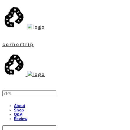
cornertrip
About
Shop
Q&A
Review