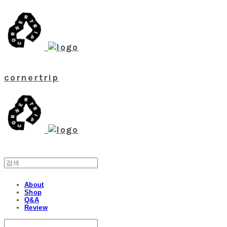
cornertrip
About
Shop
Q&A
Review