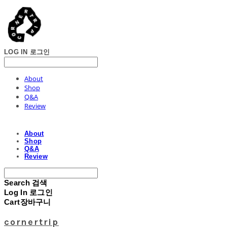
LOG IN
로그인
About
Shop
Q&A
Review
About
Shop
Q&A
Review
Search
검색
Log In
로그인
Cart
장바구니
cornertrip