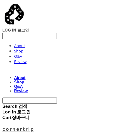
LOG IN
로그인
About
Shop
Q&A
Review
About
Shop
Q&A
Review
Search
검색
Log In
로그인
Cart
장바구니
cornertrip