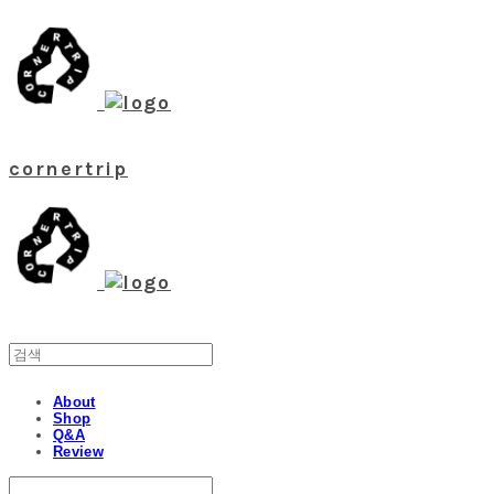
cornertrip
About
Shop
Q&A
Review