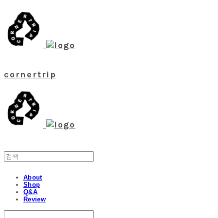
cornertrip
About
Shop
Q&A
Review