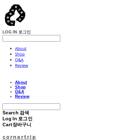
LOG IN
로그인
About
Shop
Q&A
Review
About
Shop
Q&A
Review
Search
검색
Log In
로그인
Cart
장바구니
cornertrip