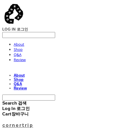
LOG IN
로그인
About
Shop
Q&A
Review
About
Shop
Q&A
Review
Search
검색
Log In
로그인
Cart
장바구니
cornertrip