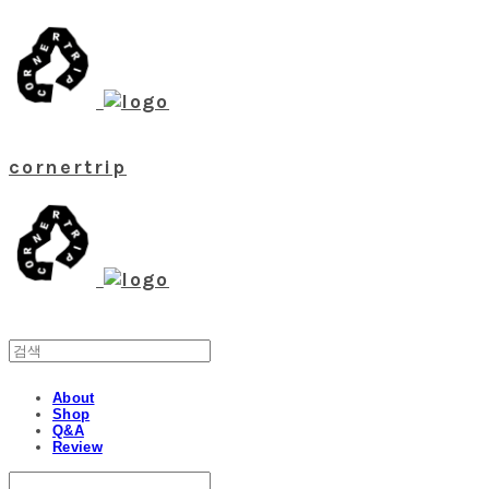
cornertrip
About
Shop
Q&A
Review