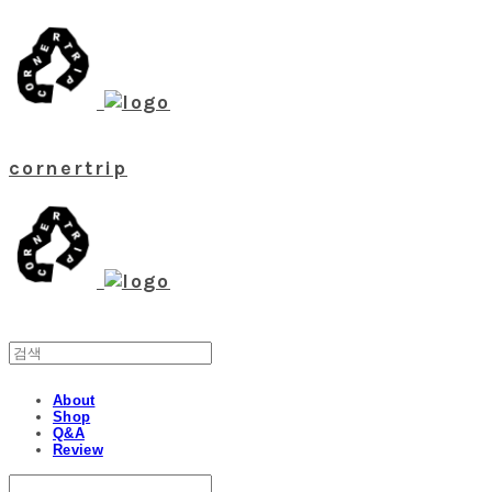
cornertrip
About
Shop
Q&A
Review