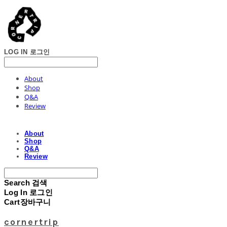
LOG IN
로그인
About
Shop
Q&A
Review
About
Shop
Q&A
Review
Search
검색
Log In
로그인
Cart
장바구니
cornertrip