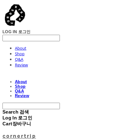
LOG IN
로그인
About
Shop
Q&A
Review
About
Shop
Q&A
Review
Search
검색
Log In
로그인
Cart
장바구니
cornertrip