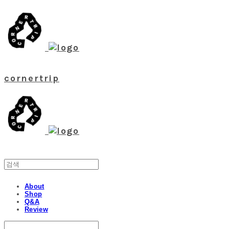
cornertrip
About
Shop
Q&A
Review