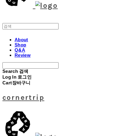
About
Shop
Q&A
Review
Search
검색
Log In
로그인
Cart
장바구니
cornertrip