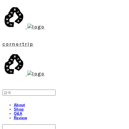
cornertrip
About
Shop
Q&A
Review