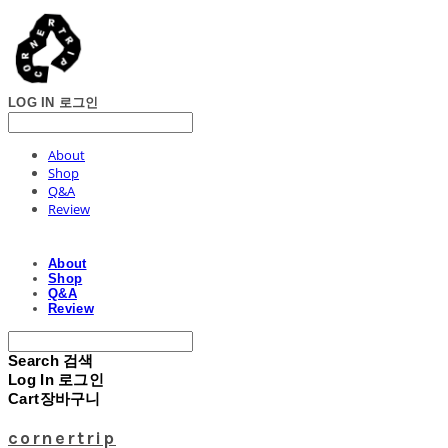
LOG IN
로그인
About
Shop
Q&A
Review
About
Shop
Q&A
Review
Search
검색
Log In
로그인
Cart
장바구니
cornertrip