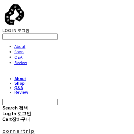
LOG IN
로그인
About
Shop
Q&A
Review
About
Shop
Q&A
Review
Search
검색
Log In
로그인
Cart
장바구니
cornertrip