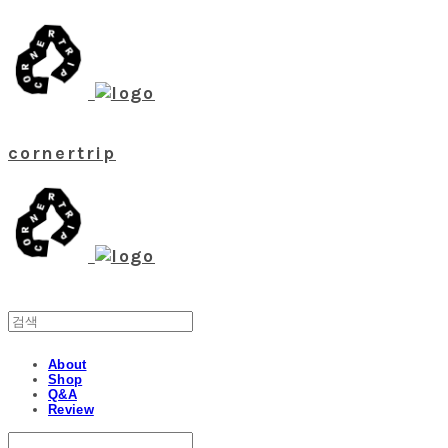
cornertrip
About
Shop
Q&A
Review