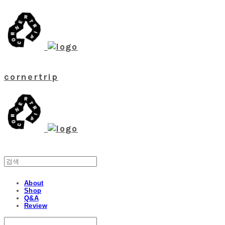
cornertrip
About
Shop
Q&A
Review