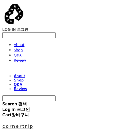
LOG IN
로그인
About
Shop
Q&A
Review
About
Shop
Q&A
Review
Search
검색
Log In
로그인
Cart
장바구니
cornertrip