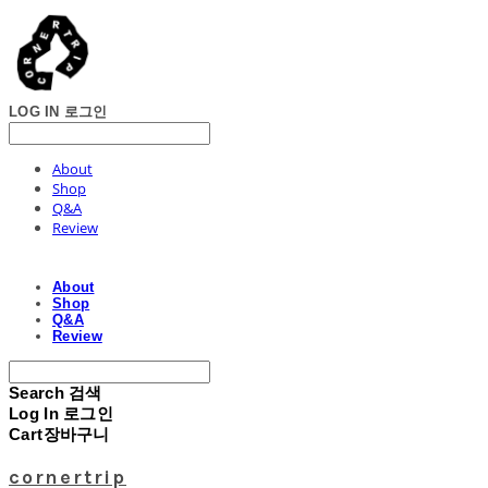
LOG IN
로그인
About
Shop
Q&A
Review
About
Shop
Q&A
Review
Search
검색
Log In
로그인
Cart
장바구니
cornertrip