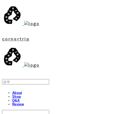
cornertrip
About
Shop
Q&A
Review