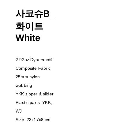
사코슈B_
화이트
White
2.92oz Dyneema®
Composite Fabric
25mm nylon
webbing
YKK zipper & slider
Plastic parts: YKK,
WJ
Size: 23x17x8 cm