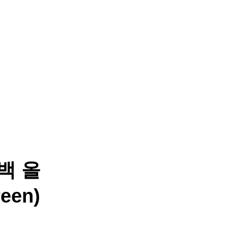
백 올
een)