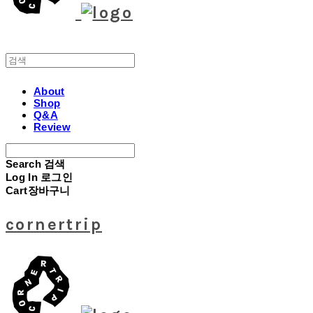
About
Shop
Q&A
Review
Search
검색
Log In
로그인
Cart
장바구니
cornertrip