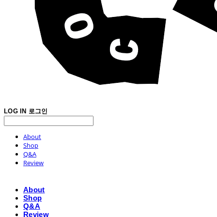
LOG IN
로그인
About
Shop
Q&A
Review
About
Shop
Q&A
Review