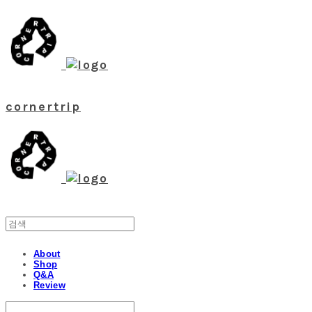
cornertrip
About
Shop
Q&A
Review