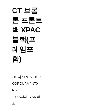
CT 브롬
톤 프론트
백 XPAC
블랙(프
레임포
함)
- 바디 : P/US 610D
CORDURA / N70
RS
- YKK지퍼, YKK 파
츠