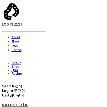
LOG IN
로그인
About
Shop
Q&A
Review
About
Shop
Q&A
Review
Search
검색
Log In
로그인
Cart
장바구니
cornertrip